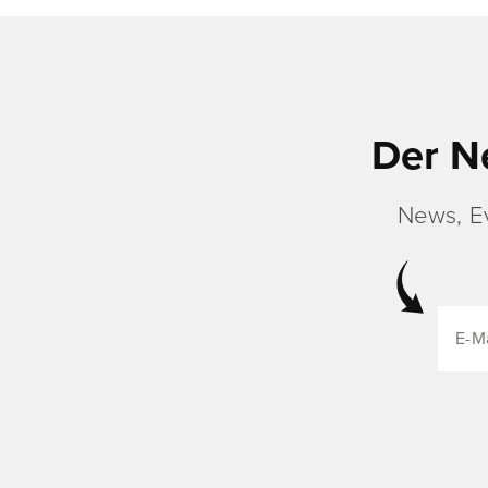
Der N
News, E