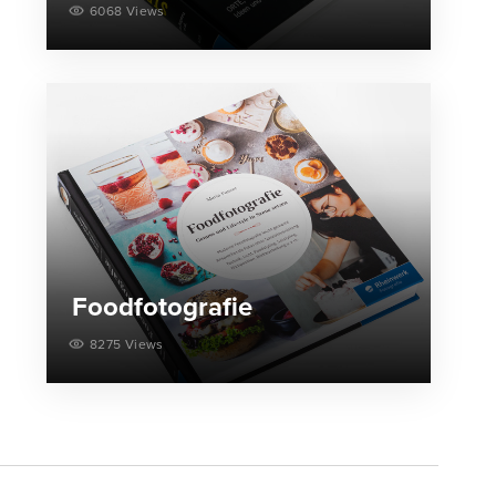
6068 Views
Foodfotografie
8275 Views