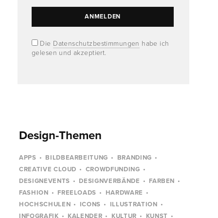
Die
Datenschutzbestimmungen
habe ich
gelesen und akzeptiert.
Design-Themen
APPS
BILDBEARBEITUNG
BRANDING
CREATIVE CLOUD
CROWDFUNDING
DESIGNEVENTS
DESIGNVERBÄNDE
FARBEN
FASHION
FREELOADS
HARDWARE
HOCHSCHULEN
ICONS
ILLUSTRATION
INFOGRAFIK
KALENDER
KULTUR
KUNST