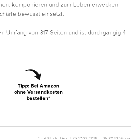
sehen, komponieren und zum Leben erwecken
chärfe bewusst einsetzt.
inen Umfang von 317 Seiten und ist durchgängig 4-
Tipp: Bei Amazon
ohne Versandkosten
bestellen*
* =
Affiliate-Link
|
17.07.2015
|
3042 Views