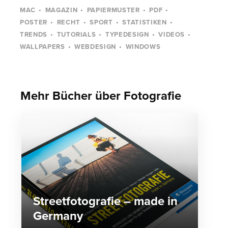
MAC
MAGAZIN
PAPIERMUSTER
PDF
POSTER
RECHT
SPORT
STATISTIKEN
TRENDS
TUTORIALS
TYPEDESIGN
VIDEOS
WALLPAPERS
WEBDESIGN
WINDOWS
Mehr Bücher über Fotografie
Streetfotografie – made in
Germany