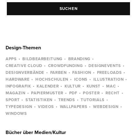
SUCHEN
Design-Themen
APPS
BILDBEARBEITUNG
BRANDING
CREATIVE CLOUD
CROWDFUNDING
DESIGNEVENTS
DESIGNVERBÄNDE
FARBEN
FASHION
FREELOADS
HARDWARE
HOCHSCHULEN
ICONS
ILLUSTRATION
INFOGRAFIK
KALENDER
KULTUR
KUNST
MAC
MAGAZIN
PAPIERMUSTER
PDF
POSTER
RECHT
SPORT
STATISTIKEN
TRENDS
TUTORIALS
TYPEDESIGN
VIDEOS
WALLPAPERS
WEBDESIGN
WINDOWS
Bücher über Medien/Kultur