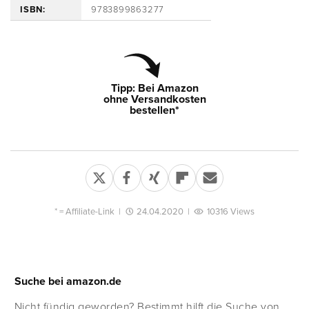
ISBN:
9783899863277
Tipp: Bei Amazon
ohne Versandkosten
bestellen*
* =
Affiliate-Link
|
24.04.2020
|
10316 Views
Suche bei amazon.de
Nicht fündig geworden? Bestimmt hilft die Suche von