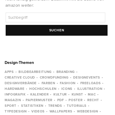
amazon weiter:
SUCHEN
Design-Themen
APPS
BILDBEARBEITUNG
BRANDING
CREATIVE CLOUD
CROWDFUNDING
DESIGNEVENTS
DESIGNVERBÄNDE
FARBEN
FASHION
FREELOADS
HARDWARE
HOCHSCHULEN
ICONS
ILLUSTRATION
INFOGRAFIK
KALENDER
KULTUR
KUNST
MAC
MAGAZIN
PAPIERMUSTER
PDF
POSTER
RECHT
SPORT
STATISTIKEN
TRENDS
TUTORIALS
TYPEDESIGN
VIDEOS
WALLPAPERS
WEBDESIGN