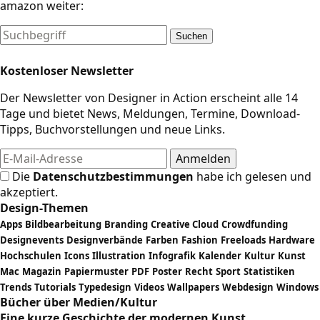
amazon weiter:
Suchen
Kostenloser Newsletter
Der Newsletter von Designer in Action erscheint alle 14
Tage und bietet News, Meldungen, Termine, Download-
Tipps, Buchvorstellungen und neue Links.
Die
Datenschutzbestimmungen
habe ich gelesen und
akzeptiert.
Design-Themen
Apps
Bildbearbeitung
Branding
Creative Cloud
Crowdfunding
Designevents
Designverbände
Farben
Fashion
Freeloads
Hardware
Hochschulen
Icons
Illustration
Infografik
Kalender
Kultur
Kunst
Mac
Magazin
Papiermuster
PDF
Poster
Recht
Sport
Statistiken
Trends
Tutorials
Typedesign
Videos
Wallpapers
Webdesign
Windows
Bücher über Medien/Kultur
Eine kurze Geschichte der modernen Kunst