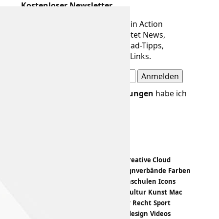
Kostenloser Newsletter
Der Newsletter von Designer in Action
erscheint alle 14 Tage und bietet News,
Meldungen, Termine, Download-Tipps,
Buchvorstellungen und neue Links.
Die
Datenschutzbestimmungen
habe ich
gelesen und akzeptiert.
Design-Themen
Apps
Bildbearbeitung
Branding
Creative Cloud
Crowdfunding
Designevents
Designverbände
Farben
Fashion
Freeloads
Hardware
Hochschulen
Icons
Illustration
Infografik
Kalender
Kultur
Kunst
Mac
Magazin
Papiermuster
PDF
Poster
Recht
Sport
Statistiken
Trends
Tutorials
Typedesign
Videos