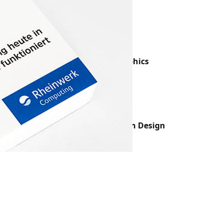
Wallpapers
Webdesign
Windows
Bücher über Medien/Kultur
History of Information Graphics
7181 Views
Nicht mein Ding – Gender im Design
10316 Views