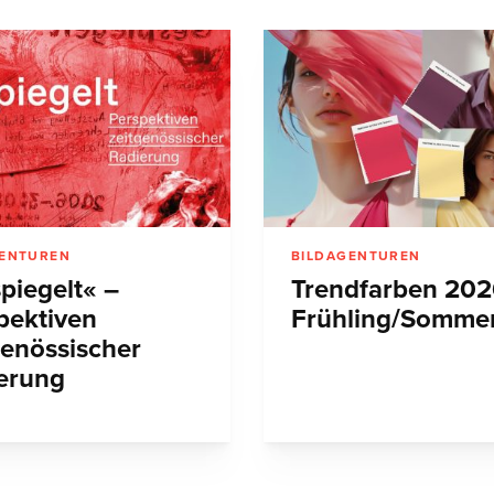
GENTUREN
BILDAGENTUREN
piegelt« –
Trendfarben 202
pektiven
Frühling/Somme
genössischer
erung