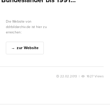
 Bundesländer bis 1991…
Die Website von
ddrbildarchiv.de ist hier zu
erreichen:
zur Website
22.02.2013
|
1627 Views