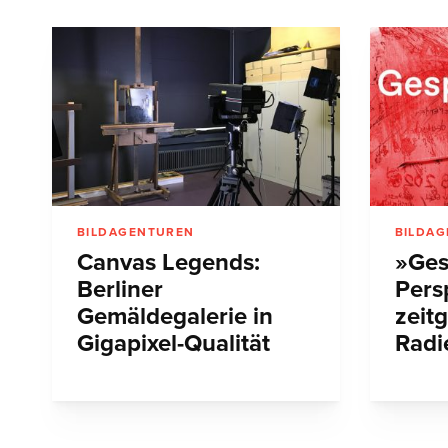
BILDAGENTUREN
BILDA
Canvas Legends:
»Ges
Berliner
Pers
Gemäldegalerie in
zeit
Gigapixel-Qualität
Radi