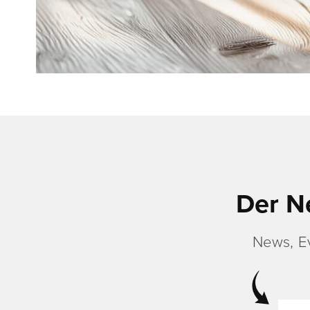
Der N
News, E