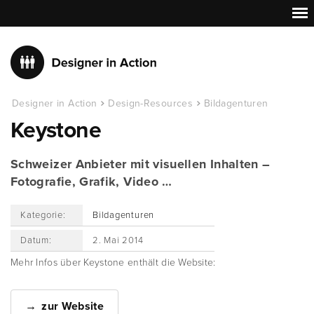
Designer in Action
Design-Resources
Bildagenturen
Keystone
Schweizer Anbieter mit visuellen Inhalten –
Fotografie, Grafik, Video …
Kategorie:
Bildagenturen
Datum:
2. Mai 2014
Mehr Infos über Keystone enthält die Website:
zur Website