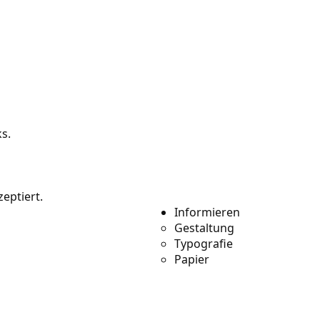
s.
sourcen
eptiert.
Informieren
 enthalten noch
Gestaltung
e 1.000 Verweise für
Typografie
Papier