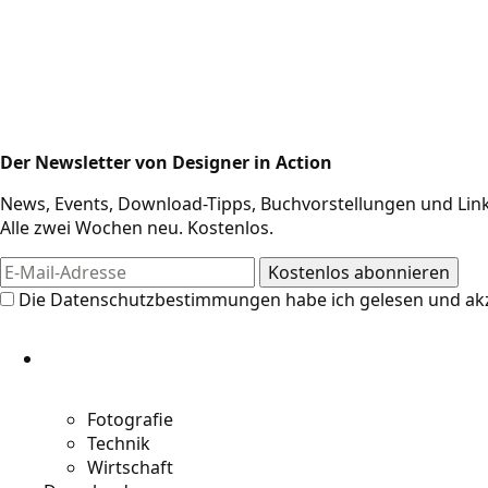
Der Newsletter von Designer in Action
News, Events, Download-Tipps, Buchvorstellungen und Link
Alle zwei Wochen neu. Kostenlos.
Design-Res
Die
Datenschutzbestimmungen
habe ich gelesen und akz
Die Resources auf Designer in Action
weitere Links für Kreative. Jetzt an di
Designer und Kreative entdecken!
Fotografie
Technik
Wirtschaft