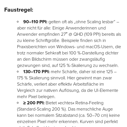
Faustregel:
90–110 PPI:
gelten oft als „ohne Scaling lesbar“ –
aber nicht für alle: Einige Anwenderinnen und
Anwender empfinden 27″ @ QHD (109 PPI) bereits als
zu kleine Schriftgröße. Beispiele finden sich in
Praxisberichten von Windows- und macOS-Usern, die
trotz normaler Sehkraft bei 100 %-Darstellung dichter
an den Bildschirm müssen oder zwangsläufig
gezwungen sind, auf 125 %-Skalierung zu wechseln.
130–170 PPI:
mehr Schärfe, daher ist eine 125 –
175 % Skalierung sinnvoll. Hier gewinnt man zwar
Schärfe, verliert aber effektiv Arbeitsfläche im
Vergleich zur nativen Auflösung, da die UI-Elemente
mehr Pixel belegen.
≥ 200 PPI:
Bietet »echtes« Retina-Feeling
(Standard-Scaling 200 %). Das menschliche Auge
kann bei normalem Sitzabstand (ca. 50–70 cm) keine
einzelnen Pixel mehr erkennen. Kurven sind perfekt