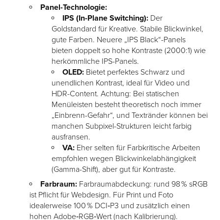
Panel-Technologie:
IPS (In-Plane Switching):
Der
Goldstandard für Kreative. Stabile Blickwinkel,
gute Farben. Neuere „IPS Black“-Panels
bieten doppelt so hohe Kontraste (2000:1) wie
herkömmliche IPS-Panels.
OLED:
Bietet perfektes Schwarz und
unendlichen Kontrast, ideal für Video und
HDR-Content. Achtung: Bei statischen
Menüleisten besteht theoretisch noch immer
„Einbrenn-Gefahr“, und Textränder können bei
manchen Subpixel-Strukturen leicht farbig
ausfransen.
VA:
Eher selten für Farbkritische Arbeiten
empfohlen wegen Blickwinkelabhängigkeit
(Gamma-Shift), aber gut für Kontraste.
Farbraum:
Farbraumabdeckung: rund 98 % sRGB
ist Pflicht für Webdesign. Für Print und Foto
idealerweise 100 % DCI‑P3 und zusätzlich einen
hohen Adobe‑RGB‑Wert (nach Kalibrierung).