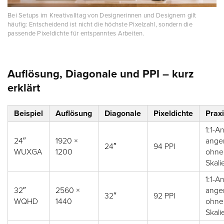
Bei Setups im Kreativalltag von Designerinnen und Designern gilt
häufig: Entscheidend ist nicht die höchste Pixelzahl, sondern die
passende Pixeldichte für entspanntes Arbeiten.
Auflösung, Diagonale und PPI – kurz
erklärt
Beispiel
Auflösung
Diagonale
Pixeldichte
Prax
1:1-An
24″
1920 ×
ang
24″
94 PPI
WUXGA
1200
ohne
Skali
1:1-An
32″
2560 ×
ang
32″
92 PPI
WQHD
1440
ohne
Skali