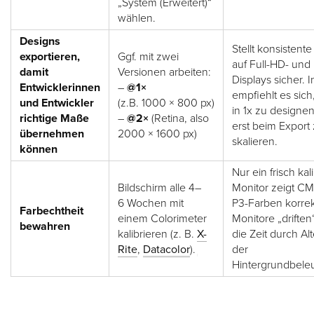
„System (Erweitert)“
wählen.
Designs
Stellt konsistent
exportieren,
Ggf. mit zwei
auf Full-HD- und 
damit
Versionen arbeiten:
Displays sicher. 
Entwicklerinnen
–
@1×
empfiehlt es sic
und Entwickler
(z.B. 1000 × 800 px)
in 1x zu designe
richtige Maße
–
@2×
(Retina, also
erst beim Export
übernehmen
2000 × 1600 px)
skalieren.
können
Nur ein frisch kali
Bildschirm alle 4–
Monitor zeigt C
6 Wochen mit
P3-Farben korrek
Farbechtheit
einem Colorimeter
Monitore „driften
bewahren
kalibrieren (z. B.
X-
die Zeit durch Al
Rite
,
Datacolor
).
der
Hintergrundbele