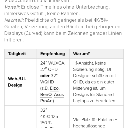
Videocuttern und Multitaskern.
Vorteil:
Endlose Timelines ohne Unterbrechung,
immersives Gefühl, keine Rahmen.
Nachteil:
Pixeldichte oft geringer als bei 4K/5K-
Geräten, Verzerrung an den Rändern bei gebogenen
Displays (Curved) kann beim Zeichnen gerader Linien
irritieren.
Tätigkeit
Empfehlung
Warum?
24″ WUXGA,
1:1-Ansicht, keine
27″ QHD
Skalierung nötig. UI-
oder
32″
Designer schätzen oft
Web-/UI-
WQHD
QHD, da es ein guter
Design
(z.B.
Eizo
,
Mittelweg ist, um
BenQ
,
Asus
Designs für Standard-
ProArt
)
Laptops zu beurteilen.
32″
4K @ 125–
Viel Platz für Paletten +
150 %
hochauflösende