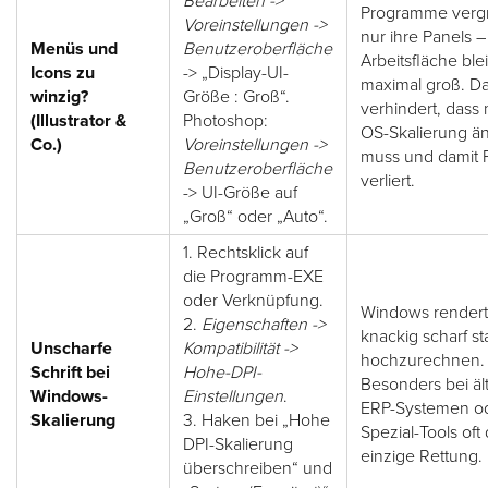
Bearbeiten ->
Programme verg
Voreinstellungen ->
nur ihre Panels –
Menüs und
Benutzeroberfläche
Arbeitsfläche blei
Icons zu
-> „Display-UI-
maximal groß. D
winzig?
Größe : Groß“.
verhindert, dass
(Illustrator &
Photoshop:
OS-Skalierung ä
Co.)
Voreinstellungen ->
muss und damit P
Benutzeroberfläche
verliert.
-> UI-Größe auf
„Groß“ oder „Auto“.
1. Rechtsklick auf
die Programm-EXE
oder Verknüpfung.
Windows rendert
2.
Eigenschaften ->
knackig scharf sta
Unscharfe
Kompatibilität ->
hochzurechnen.
Schrift bei
Hohe-DPI-
Besonders bei äl
Windows-
Einstellungen
.
ERP-Systemen o
Skalierung
3. Haken bei „Hohe
Spezial-Tools oft 
DPI-Skalierung
einzige Rettung.
überschreiben“ und