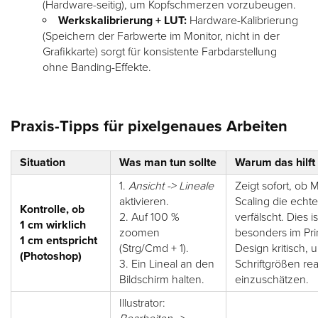
(Hardware-seitig), um Kopfschmerzen vorzubeugen.
Werkskalibrierung + LUT:
Hardware-Kalibrierung
(Speichern der Farbwerte im Monitor, nicht in der
Grafikkarte) sorgt für konsistente Farbdarstellung
ohne Banding-Effekte.
Praxis-Tipps für pixelgenaues Arbeiten
Situation
Was man tun sollte
Warum das hilft
1.
Ansicht -> Lineale
Zeigt sofort, ob 
aktivieren.
Scaling die ech
Kontrolle, ob
2. Auf 100 %
verfälscht. Dies is
1 cm wirklich
zoomen
besonders im Pri
1 cm entspricht
(Strg/Cmd + 1).
Design kritisch, 
(Photoshop)
3. Ein Lineal an den
Schriftgrößen real
Bildschirm halten.
einzuschätzen.
Illustrator: