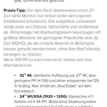
glatt, Schrift wirkt wie gedruckt.
Praxis-Tipp:
Vor dem Kauf idealerweise einen 27-
Zoll-QHD-Monitor live testen (oder den eigenen
Sitzabstand simulieren). Die subjektive Lesbarkeit
hängt stark von Distanz, Sehschärfe und UI-Kontrast
ab. Brillenträger mit Gleitsichtgläsern bevorzugen oft
größere Monitore mit geringerer Pixeldichte (wie 32
Zoll WQHD), da der scharfe Bereich im Brillenglas
besser genutzt werden kann, ohne den Kopf ständig
bewegen zu müssen.
Wenn 109 PPI zu klein erscheint, bieten sich drei
Alternativen an:
32″ 4K
: Identische Auflösung wie 27″ 4K, aber
geringere PPI (≈ 138) und daher entspannter bei 125
% Scaling. Man erhält viel „Real Estate“ auf dem
Schreibtisch.
24″ WUXGA (1920 × 1200)
: Klassisches »1:1-
Gefühl« mit ≈ 94 PPI. Bleibt ohne Skalierung lesbar