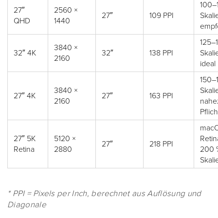
100–
27″
2560 ×
27″
109 PPI
Skali
QHD
1440
empf
125–
3840 ×
32″ 4K
32″
138 PPI
Skali
2160
ideal
150–
3840 ×
Skali
27″ 4K
27″
163 PPI
2160
nahe
Pflich
macO
27″ 5K
5120 ×
Retin
27″
218 PPI
Retina
2880
200 
Skali
* PPI = Pixels per Inch, berechnet aus Auflösung und
Diagonale