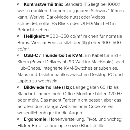
Kontrastverhältnis:
Standard-IPS liegt bei 1000:1,
was in dunklen Räumen zu „grauem Schwarz“ führen
kann. Wer viel Dark-Mode nutzt oder Videos
schneidet, sollte IPS Black oder OLED/Mini-LED in
Betracht ziehen.
Helligkeit:
≈ 300–350 cd/m² reichen für normale
Büros. Wer am Fenster sitzt, benötigt eher 400–500
cd/m².
USB-C / Thunderbolt & KVM:
Ein Kabel für Bild +
Strom (Power Delivery ab 90 Watt für MacBooks) spart
Hub-Chaos. Integrierte KVM-Switches erlauben es,
Maus und Tastatur nahtlos zwischen Desktop-PC und
Laptop zu wechseln.
Bildwiederholrate (Hz):
Lange galten 60 Hz als
Standard. Immer mehr Office-Monitore bieten 120 Hz
oder mehr. Das macht Farben nicht besser, aber das
Scrollen durch lange Websites oder Code-Zeilen
wesentlich ruhiger für die Augen.
Ergonomie:
Höhenverstellung, Pivot, und wichtig:
Flicker-Free-Technologie sowie Blaulichtfilter