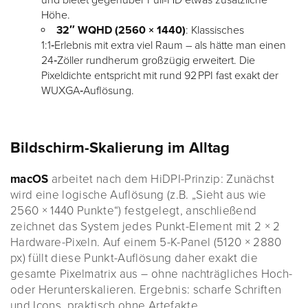
und bietet gegenüber Full-HD etwas zusätzliche
Höhe.
32″ WQHD (2560 × 1440)
: Klassisches
1:1‑Erlebnis mit extra viel Raum – als hätte man einen
24‑Zöller rundherum großzügig erweitert. Die
Pixeldichte entspricht mit rund 92 PPI fast exakt der
WUXGA‑Auflösung.
Bildschirm-Skalierung im Alltag
macOS
arbeitet nach dem HiDPI-Prinzip: Zunächst
wird eine logische Auflösung (z.B. „Sieht aus wie
2560 × 1440 Punkte“) festgelegt, anschließend
zeichnet das System jedes Punkt-Element mit 2 × 2
Hardware-Pixeln. Auf einem 5-K-Panel (5120 × 2880
px) füllt diese Punkt-Auflösung daher exakt die
gesamte Pixelmatrix aus – ohne nachträgliches Hoch-
oder Herunterskalieren. Ergebnis: scharfe Schriften
und Icons, praktisch ohne Artefakte.