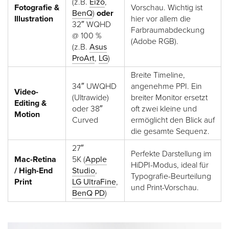
(z.B.
Eizo
,
Fotografie &
Vorschau. Wichtig ist
BenQ
)
oder
Illustration
hier vor allem die
32″ WQHD
Farbraumabdeckung
@ 100 %
(Adobe RGB).
(z.B.
Asus
ProArt
,
LG
)
Breite Timeline,
34″ UWQHD
angenehme PPI. Ein
Video-
(Ultrawide)
breiter Monitor ersetzt
Editing &
oder 38″
oft zwei kleine und
Motion
Curved
ermöglicht den Blick auf
die gesamte Sequenz.
27″
Perfekte Darstellung im
Mac-Retina
5K (
Apple
HiDPI-Modus, ideal für
/ High-End
Studio
,
Typografie-Beurteilung
Print
LG UltraFine
,
und Print-Vorschau.
BenQ PD
)