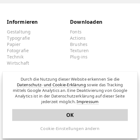
Informieren
Downloaden
Gestaltung
Fonts
Typografie
Actions
Papier
Brushes
Fotografie
Texturen
Technik
Plug-ins
Wirtschaft
Durch die Nutzung dieser Website erkennen Sie die
Kontaktieren
Folgen
Datenschutz- und Cookie-Erklärung
sowie das Tracking
mittels Google Analytics an. Eine Deaktivierung von Google
Kontaktformular
Twitter
Analytics ist in der Datenschutzerklärung auf dieser Seite
News einsenden
Facebook
jederzeit möglich.
Impressum
Hier werben
RSS-Feed
Presseinfos
Newsletter
OK
Impressum/
Datenschutz
Cookie-Einstellungen ändern