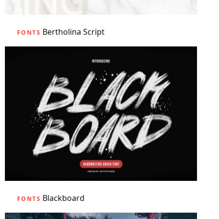
Bertholina Script
FONTS
Blackboard
FONTS