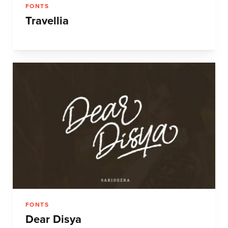
FONTS
Travellia
FONTS
Dear Disya