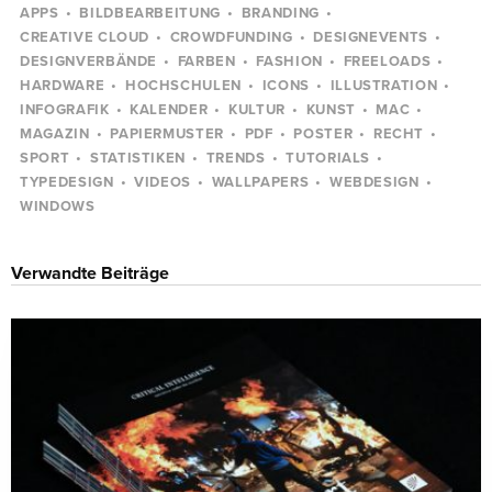
APPS
BILDBEARBEITUNG
BRANDING
CREATIVE CLOUD
CROWDFUNDING
DESIGNEVENTS
DESIGNVERBÄNDE
FARBEN
FASHION
FREELOADS
HARDWARE
HOCHSCHULEN
ICONS
ILLUSTRATION
INFOGRAFIK
KALENDER
KULTUR
KUNST
MAC
MAGAZIN
PAPIERMUSTER
PDF
POSTER
RECHT
SPORT
STATISTIKEN
TRENDS
TUTORIALS
TYPEDESIGN
VIDEOS
WALLPAPERS
WEBDESIGN
WINDOWS
Verwandte Beiträge