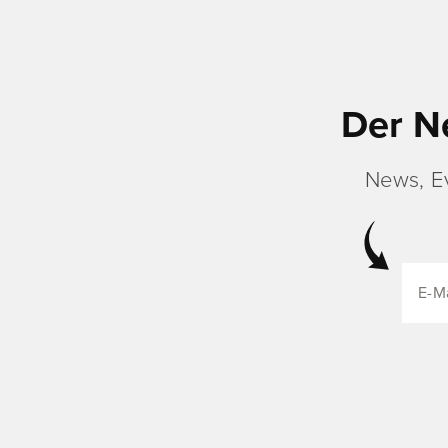
Der N
News, E