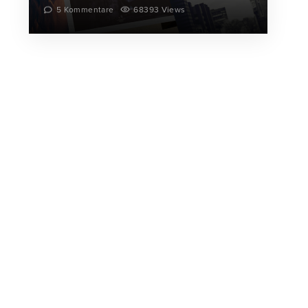
5 Kommentare
68393 Views