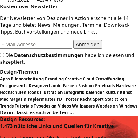
Kostenloser Newsletter
Der Newsletter von Designer in Action erscheint alle 14
Tage und bietet News, Meldungen, Termine, Download-
Tipps, Buchvorstellungen und neue Links.
Die
Datenschutzbestimmungen
habe ich gelesen und
akzeptiert.
Design-Themen
Apps
Bildbearbeitung
Branding
Creative Cloud
Crowdfunding
Designevents
Designverbände
Farben
Fashion
Freeloads
Hardware
Hochschulen
Icons
Illustration
Infografik
Kalender
Kultur
Kunst
Mac
Magazin
Papiermuster
PDF
Poster
Recht
Sport
Statistiken
Trends
Tutorials
Typedesign
Videos
Wallpapers
Webdesign
Windows
Damit lässt es sich arbeiten ...
Design-Resources:
1.473 nützliche Links und Quellen für Kreative
Farben, Typografie, Mockups, Tools und mehr