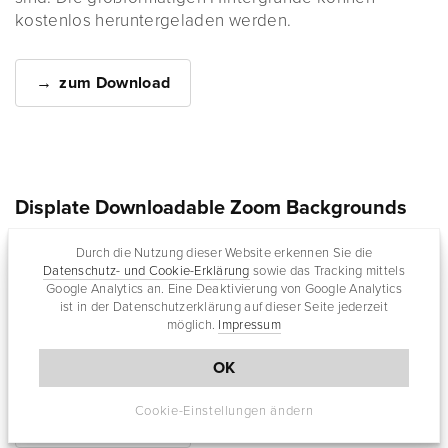
kostenlos heruntergeladen werden.
zum Download
Displate Downloadable Zoom Backgrounds
Durch die Nutzung dieser Website erkennen Sie die
Datenschutz- und Cookie-Erklärung
sowie das Tracking mittels
Google Analytics an. Eine Deaktivierung von Google Analytics
Displate
bringt Kreatives an die Wände – infolge von
ist in der Datenschutzerklärung auf dieser Seite jederzeit
immer häufiger werdenden Videoanrufen auch an
möglich.
Impressum
virtuelle Wände. Eine Auswahl mit Postern gibt es
jetzt als Zoom-Hintergründe zum Downloaden.
OK
Cookie-Einstellungen ändern
zum Download