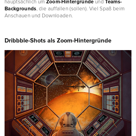
hauptsächlich um
Zoom-Hintergründe
und
Teams-
Backgrounds
, die auffallen (sollen). Viel Spaß beim
Anschauen und Downloaden.
Dribbble-Shots als Zoom-Hintergründe