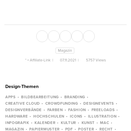
Magazin
* =
Affiliate-Link
|
07.11.2021
|
5757 Views
Design-Themen
APPS
BILDBEARBEITUNG
BRANDING
CREATIVE CLOUD
CROWDFUNDING
DESIGNEVENTS
DESIGNVERBÄNDE
FARBEN
FASHION
FREELOADS
HARDWARE
HOCHSCHULEN
ICONS
ILLUSTRATION
INFOGRAFIK
KALENDER
KULTUR
KUNST
MAC
MAGAZIN
PAPIERMUSTER
PDF
POSTER
RECHT