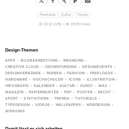
Freeloads
Kultur
Trends
02.12.2019
|
8578 Views
Design-Themen
APPS
BILDBEARBEITUNG
BRANDING
CREATIVE CLOUD
CROWDFUNDING
DESIGNEVENTS
DESIGNVERBÄNDE
FARBEN
FASHION
FREELOADS
HARDWARE
HOCHSCHULEN
ICONS
ILLUSTRATION
INFOGRAFIK
KALENDER
KULTUR
KUNST
MAC
MAGAZIN
PAPIERMUSTER
PDF
POSTER
RECHT
SPORT
STATISTIKEN
TRENDS
TUTORIALS
TYPEDESIGN
VIDEOS
WALLPAPERS
WEBDESIGN
WINDOWS
Damit lässt es sich arbeiten ...