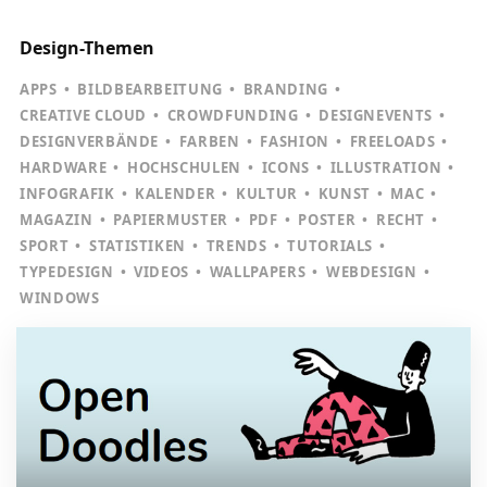
Design-Themen
APPS
BILDBEARBEITUNG
BRANDING
CREATIVE CLOUD
CROWDFUNDING
DESIGNEVENTS
DESIGNVERBÄNDE
FARBEN
FASHION
FREELOADS
HARDWARE
HOCHSCHULEN
ICONS
ILLUSTRATION
INFOGRAFIK
KALENDER
KULTUR
KUNST
MAC
MAGAZIN
PAPIERMUSTER
PDF
POSTER
RECHT
SPORT
STATISTIKEN
TRENDS
TUTORIALS
TYPEDESIGN
VIDEOS
WALLPAPERS
WEBDESIGN
WINDOWS