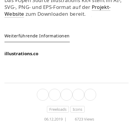
Das »Open Source Illustrations Kit« steht im AI-,
SVG-, PNG- und EPS-Format auf der
Projekt-
Website
zum Downloaden bereit.
Weiterführende Informationen
illustrations.co
Freeloads
Icons
06.12.2019
|
6723 Views