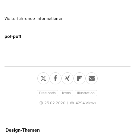
Weiterführende Informationen
pof-pof!
Freeloads
Icons
Illustration
25.02.2020
|
4294 Views
Design-Themen