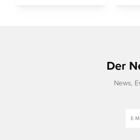
Der N
News, E