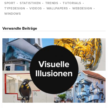
SPORT
STATISTIKEN
TRENDS
TUTORIALS
TYPEDESIGN
VIDEOS
WALLPAPERS
WEBDESIGN
WINDOWS
Verwandte Beiträge