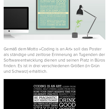
Gemäß dem Motto »Coding is an Art« soll das Poster
als ständige und zeitlose Erinnerung an Tugenden der
Softwareentwicklung dienen und seinen Platz in Büros
finden. Es ist in drei verschiedenen Größen (in Grün
und Schwarz) erhältlich.