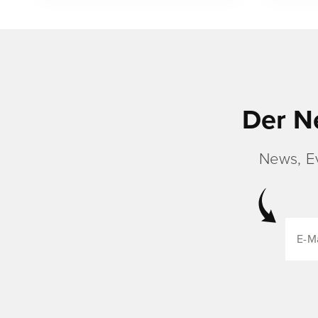
Der N
News, E