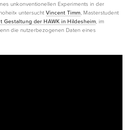
ines unkonventionellen Experiments in der
hoheit« untersucht
Vincent Timm
, Masterstudent
ät Gestaltung der HAWK in Hildesheim
, im
wenn die nutzerbezogenen Daten eines