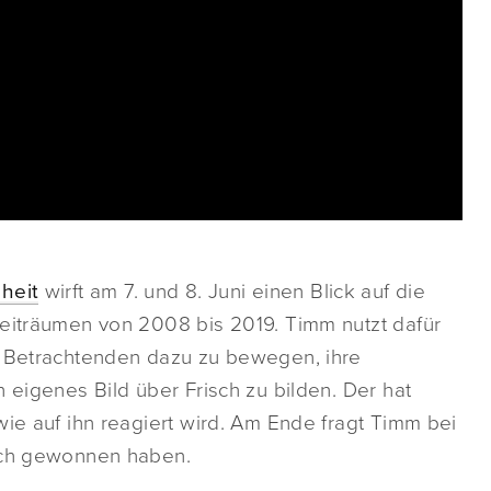
heit
wirft am 7. und 8. Juni einen Blick auf die
Zeiträumen von 2008 bis 2019. Timm nutzt dafür
ie Betrachtenden dazu zu bewegen, ihre
 eigenes Bild über Frisch zu bilden. Der hat
wie auf ihn reagiert wird. Am Ende fragt Timm bei
isch gewonnen haben.