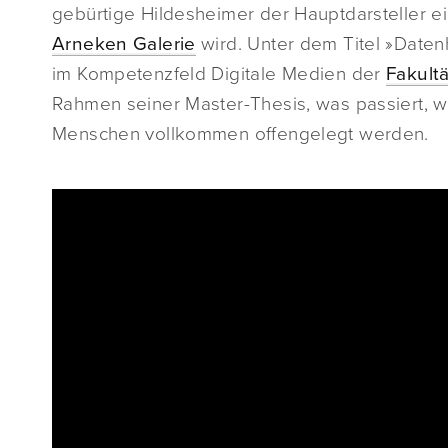
gebürtige Hildesheimer der Hauptdarsteller e
Arneken Galerie
wird. Unter dem Titel »Daten
im Kompetenzfeld Digitale Medien der
Fakult
Rahmen seiner Master-Thesis, was passiert, 
Menschen vollkommen offengelegt werden.