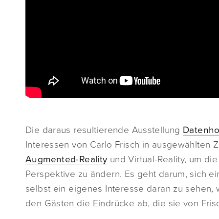
Die daraus resultierende Ausstellung
Datenho
Interessen von Carlo Frisch in ausgewählten 
Augmented-Reality
und Virtual-Reality, um d
Perspektive zu ändern. Es geht darum, sich ein
selbst ein eigenes Interesse daran zu sehen, 
den Gästen die Eindrücke ab, die sie von Fr