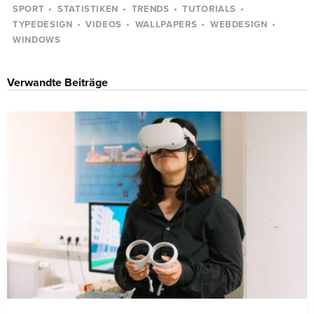
SPORT
STATISTIKEN
TRENDS
TUTORIALS
TYPEDESIGN
VIDEOS
WALLPAPERS
WEBDESIGN
WINDOWS
Verwandte Beiträge