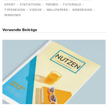
SPORT
STATISTIKEN
TRENDS
TUTORIALS
TYPEDESIGN
VIDEOS
WALLPAPERS
WEBDESIGN
WINDOWS
Verwandte Beiträge