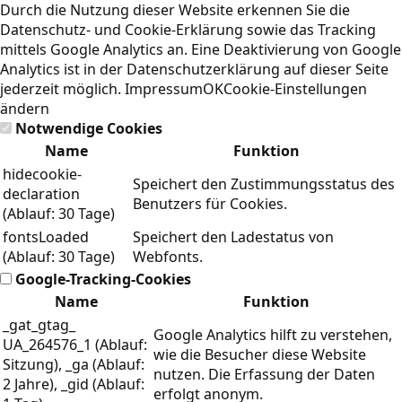
Durch die Nutzung dieser Website erkennen Sie die
Datenschutz- und Cookie-Erklärung
sowie das Tracking
mittels Google Analytics an. Eine Deaktivierung von Google
Analytics ist in der Datenschutzerklärung auf dieser Seite
jederzeit möglich.
Impressum
OK
Cookie-Einstellungen
ändern
Notwendige Cookies
Name
Funktion
hidecookie-
Speichert den Zustimmungsstatus des
declaration
Benutzers für Cookies.
(Ablauf: 30 Tage)
fontsLoaded
Speichert den Ladestatus von
(Ablauf: 30 Tage)
Webfonts.
Google-Tracking-Cookies
Name
Funktion
_gat_gtag_
Google Analytics hilft zu verstehen,
UA_264576_1 (Ablauf:
wie die Besucher diese Website
Sitzung), _ga (Ablauf:
nutzen. Die Erfassung der Daten
2 Jahre), _gid (Ablauf:
erfolgt anonym.