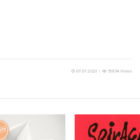
07.07.2021
|
15934 Views