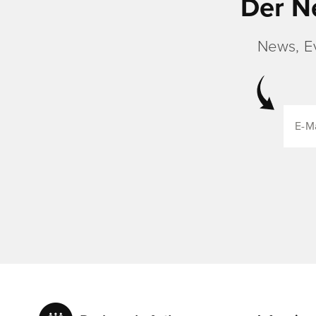
Der N
News, E