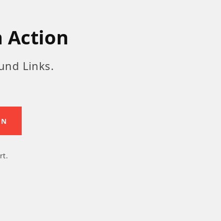
n Action
und Links.
rt.