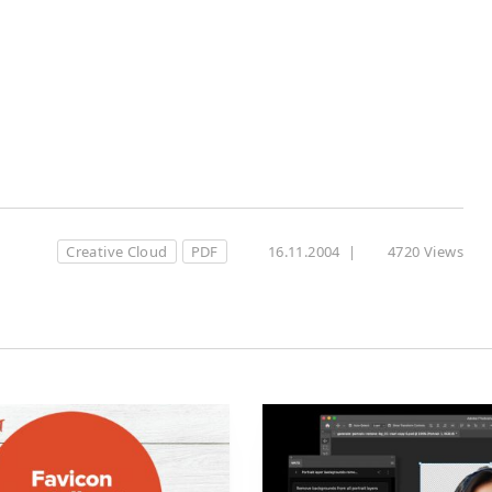
Creative Cloud
PDF
16.11.2004
|
4720 Views