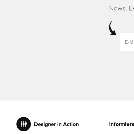
News, E
Informier