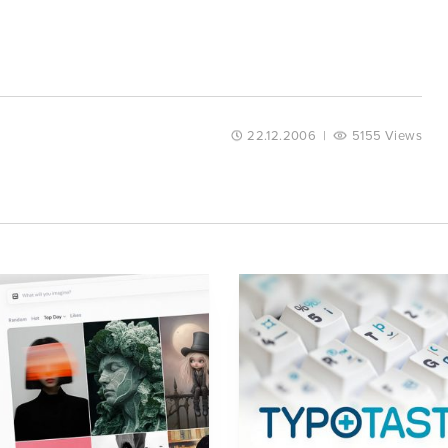
22.12.2006
|
5155 Views