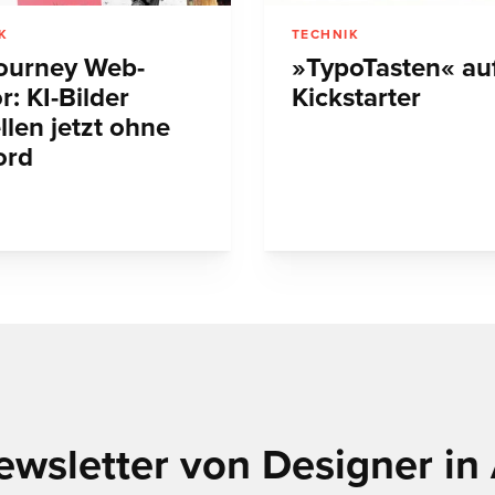
K
TECHNIK
ourney Web-
»TypoTasten« au
r: KI-Bilder
Kickstarter
llen jetzt ohne
ord
ewsletter von Designer in 