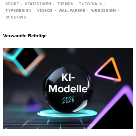
SPORT
STATISTIKEN
TRENDS
TUTORIALS
TYPEDESIGN
VIDEOS
WALLPAPERS
WEBDESIGN
WINDOWS
Verwandte Beiträge