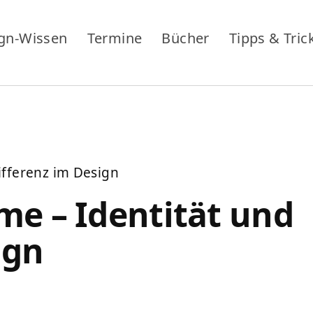
gn-Wissen
Termine
Bücher
Tipps & Tric
ifferenz im Design
ime – Identität und
ign