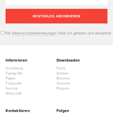
Die
Datenschutzbestimmungen
habe ich gelesen und akzeptiert.
Informieren
Downloaden
Gestaltung
Fonts
Typografie
Actions
Papier
Brushes
Fotografie
Texturen
Technik
Plug-ins
Wirtschaft
Kontaktieren
Folgen