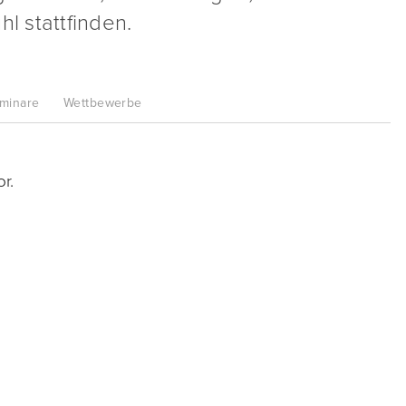
l stattfinden.
minare
Wettbewerbe
r.