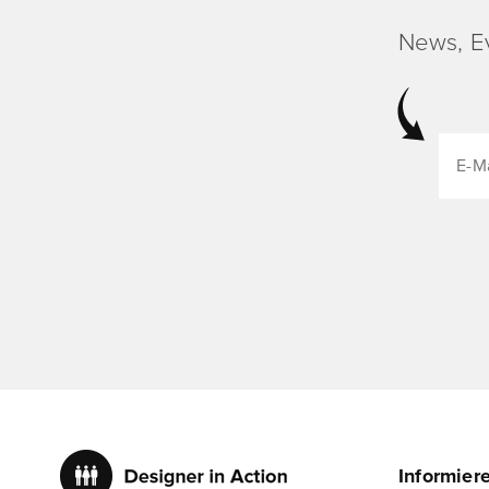
News, E
Informier