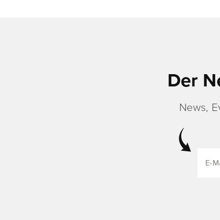
Der N
News, E