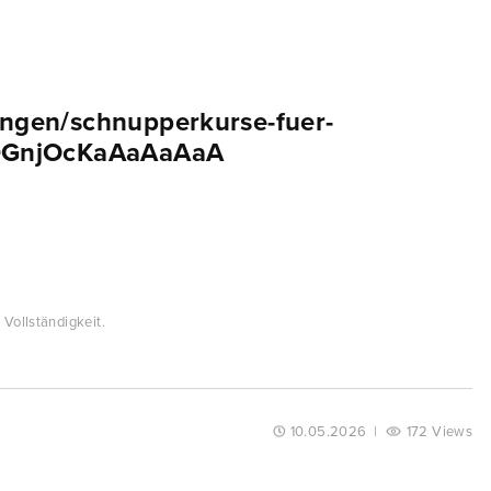
ungen/schnupperkurse-fuer-
BcDGnjOcKaAaAaAaA
Vollständigkeit.
10.05.2026
|
172 Views