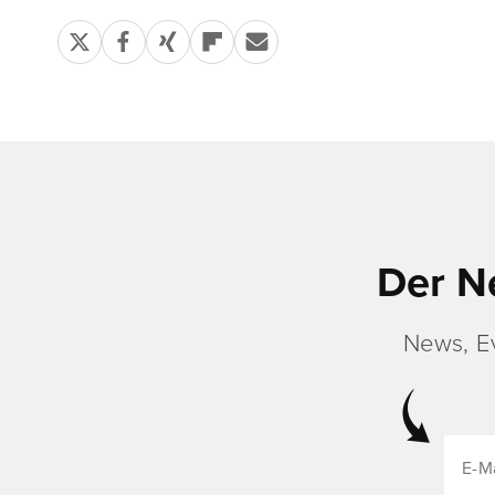
Der N
News, E