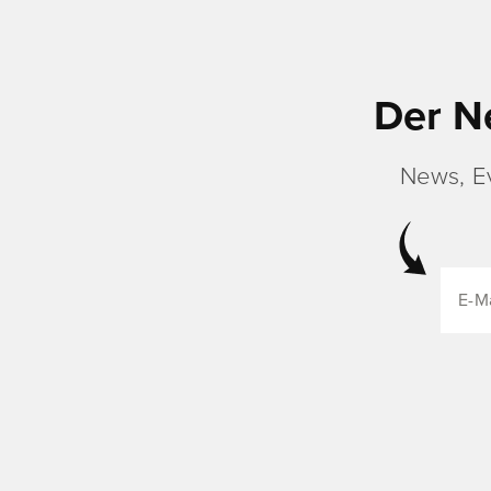
Der N
News, E