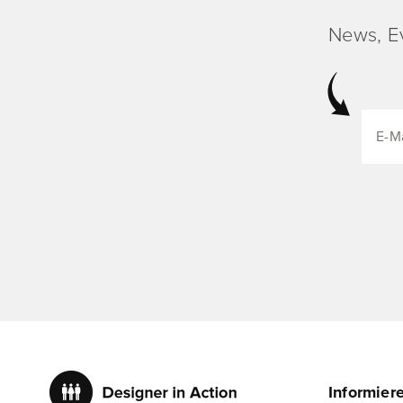
News, E
Informier