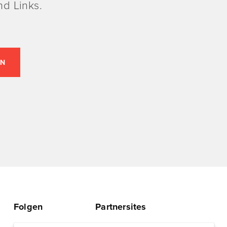
d Links.
Folgen
Partnersites
Twitter
Rullkötter AGD