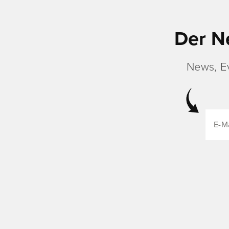
Der N
News, E