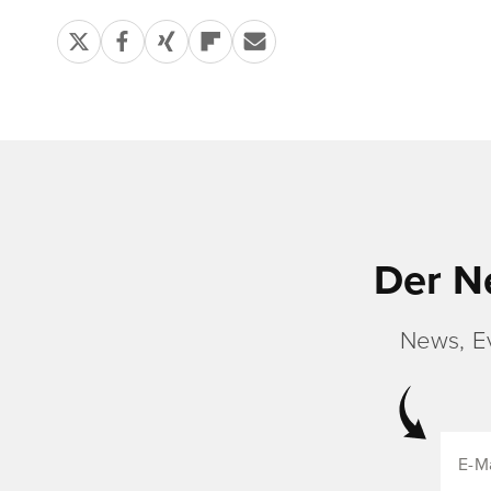
Der N
News, E