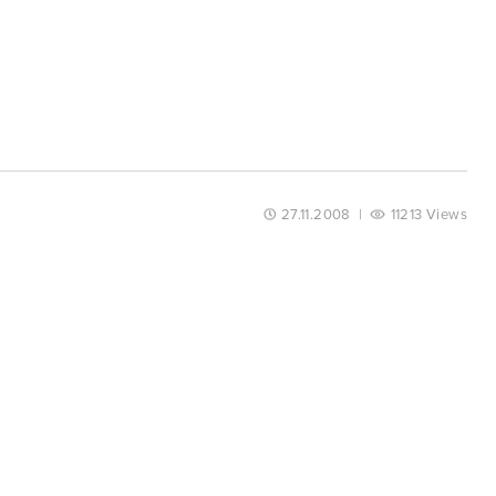
27.11.2008
|
11213 Views