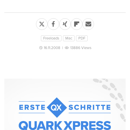
Freeloads
Mac
PDF
16.11.2008
|
13886 Views