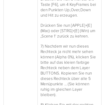
Taste [F6], um 4 KeyFrames bei
den Punkten Up,Over,Down
und Hit zu erzeugen.
Drücken Sie nun [APPLE]+[E]
(Mac) oder [STRG]+[E] (Win) um
‚Scene 1‘ zurück zu kehren.
7) Nachdem wir nun dieses
Rechteck ja nicht mehr sehen
können (Alpha 0%), klicken Sie
bitte auf das kleien farbige
Rechteck neben dem Layer
BUTTONS. Kopieren Sie nun
dieses Rechteck über alle 5
Menüpunkte … (Sie können
ruhig im gleichen Layer
bleiben).
8) Klicken Sie mit der rechten