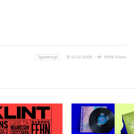
Typedesign
12.02.2006
|
10915 Views