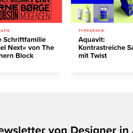
AFIE
TYPOGRAFIE
 Schriftfamilie
Aquavit:
tel Next« von The
Kontrastreiche S
hern Block
mit Twist
ewsletter von Designer in 