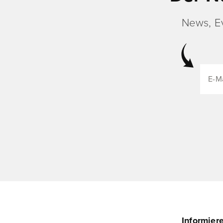
News, E
Informier