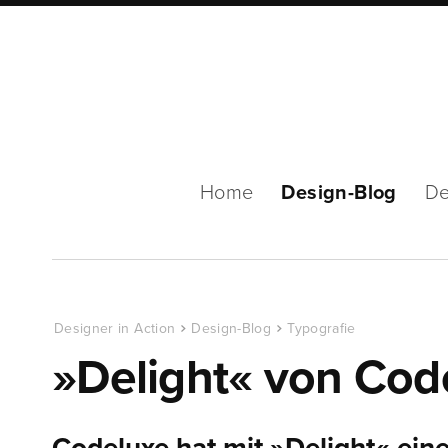
Home
Design-Blog
De
Designer in Action
Design-Blog
Typografie
»Delight« von Cod