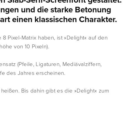
n Slab-Serif-Screenfont gestaltet.
ängen und die starke Betonung
tart einen klassischen Charakter.
8 Pixel-Matrix haben, ist »Delight« auf den
lhöhe von 10 Pixeln).
satz (Pfeile, Ligaturen, Mediävalziffern,
ufe des Jahres erscheinen.
heißen. Bis dahin gibt es die »Delight« zum