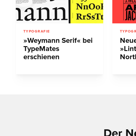
TYPOGRAFIE
TYPOGR
»Weymann Serif« bei
Neue
TypeMates
»Lin
erschienen
Nort
Der N