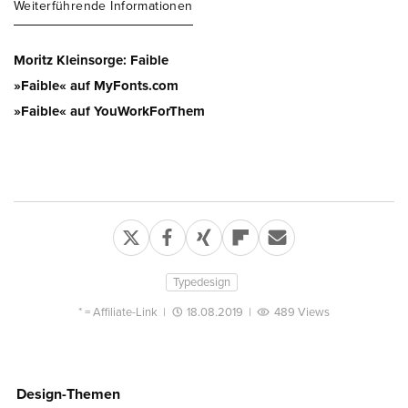
Weiterführende Informationen
Moritz Kleinsorge: Faible
»Faible« auf MyFonts.com
»Faible« auf YouWorkForThem
Typedesign
* =
Affiliate-Link
|
18.08.2019
|
489 Views
Design-Themen