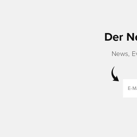
Der N
News, E