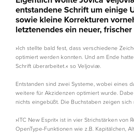
Eigentlich wollte Jovica Veljov
entstandene Schrift um einige
sowie kleine Korrekturen vor
letztenendes ein neuer, frischer
»Ich stellte bald fest, dass verschiedene Zei
optimiert werden konnten. Und am Ende hatte i
Schrift überarbeitet.« so Veljoviæ.
Entstanden sind zwei Systeme, wobei eines da
weitere für Akzidenzen optimiert wurde. Dabei 
nichts eingebüßt. Die Buchstaben zeigen sic
»ITC New Esprit« ist in vier Strichstärken von R
OpenType-Funktionen wie z.B. Kapitälchen, Alt