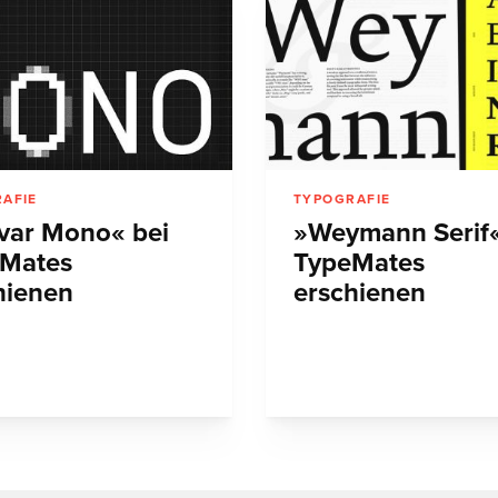
AFIE
TYPOGRAFIE
var Mono« bei
»Weymann Serif«
Mates
TypeMates
hienen
erschienen