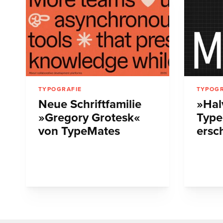
TYPOGRAFIE
TYPOGR
Neue Schriftfamilie
»Hal
»Gregory Grotesk«
Type
von TypeMates
ersc