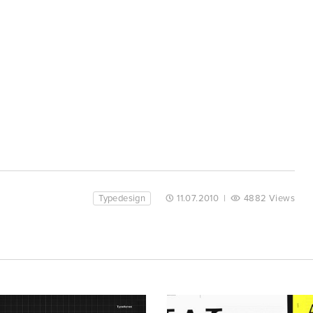
Typedesign
11.07.2010
|
4882 Views