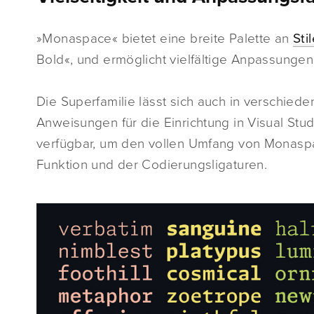
»Monaspace« bietet eine breite Palette an
Sti
Bold«, und ermöglicht vielfältige Anpassungen
Die Superfamilie lässt sich auch in verschie
Anweisungen für die Einrichtung in Visual S
verfügbar, um den vollen Umfang von Monaspac
Funktion und der Codierungsligaturen.