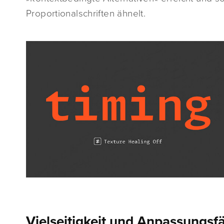
Proportionalschriften ähnelt.
Vielseitigkeit und Anpassungsfä