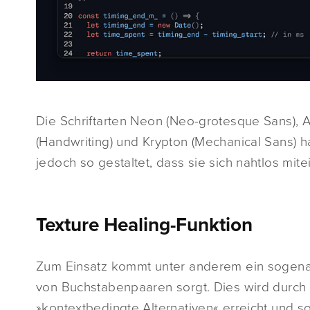
Die Schriftarten Neon (Neo-grotesque Sans), A
(Handwriting) und Krypton (Mechanical Sans) h
jedoch so gestaltet, dass sie sich nahtlos mit
Texture Healing-Funktion
Zum Einsatz kommt unter anderem ein sogen
von Buchstabenpaaren sorgt. Dies wird durch
»kontextbedingte Alternativen« erreicht und s