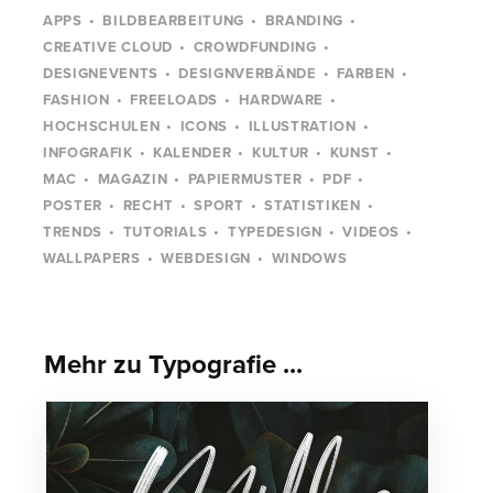
APPS
BILDBEARBEITUNG
BRANDING
CREATIVE CLOUD
CROWDFUNDING
DESIGNEVENTS
DESIGNVERBÄNDE
FARBEN
FASHION
FREELOADS
HARDWARE
HOCHSCHULEN
ICONS
ILLUSTRATION
INFOGRAFIK
KALENDER
KULTUR
KUNST
MAC
MAGAZIN
PAPIERMUSTER
PDF
POSTER
RECHT
SPORT
STATISTIKEN
TRENDS
TUTORIALS
TYPEDESIGN
VIDEOS
WALLPAPERS
WEBDESIGN
WINDOWS
Mehr zu Typografie ...