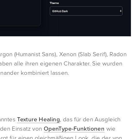
rgon (Humanist Sans), Xenon (Slab Serif), Radon
aben alle ihren eigenen Charakter. Sie wurden
einander kombiniert lassen.
anntes
Texture Healing
, das für den Ausgleich
 den Einsatz von
OpenType-Funktionen
wie
orgt für einen gleichmäßigen Look, die der von