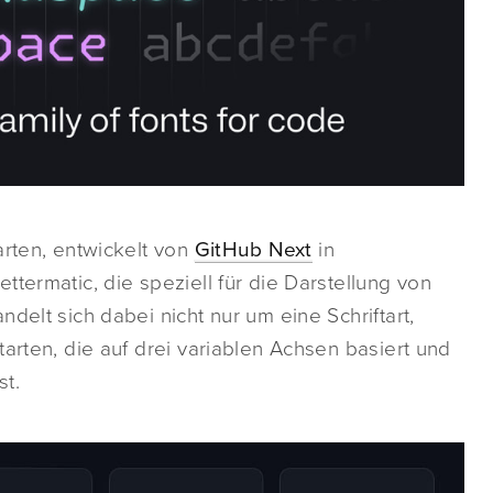
arten, entwickelt von
GitHub Next
in
termatic, die speziell für die Darstellung von
delt sich dabei nicht nur um eine Schriftart,
arten, die auf drei variablen Achsen basiert und
st.