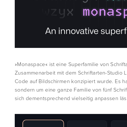
»Monaspace« ist eine Superfamilie von Schrift
Zusammenarbeit mit dem Schriftarten-Studio Let
Code auf Bildschirmen konzipiert wurde. Es han
sondern um eine ganze Familie von fünf Schrift
sich dementsprechend vielseitig anpassen läs