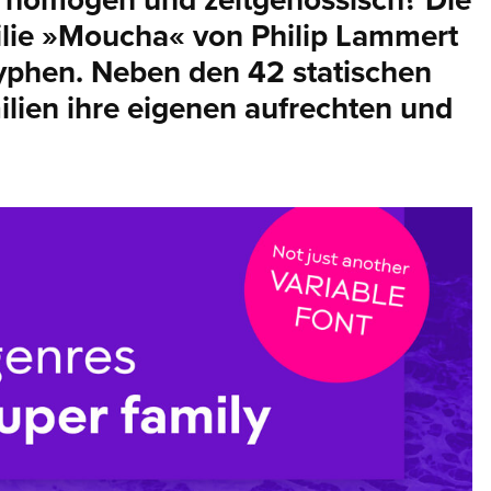
r homogen und zeitgenössisch? Die
lie »Moucha« von Philip Lammert
lyphen. Neben den 42 statischen
milien ihre eigenen aufrechten und