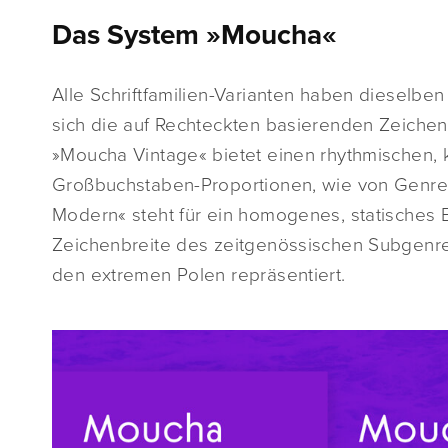
Das System »Moucha«
Alle Schriftfamilien-Varianten haben dieselben
sich die auf Rechteckten basierenden Zeichen (
»Moucha Vintage« bietet einen rhythmischen, 
Großbuchstaben-Proportionen, wie von Genre-
Modern« steht für ein homogenes, statisches 
Zeichenbreite des zeitgenössischen Subgenr
den extremen Polen repräsentiert.