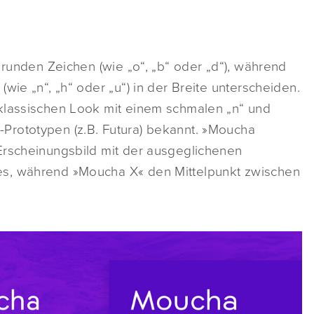
 runden Zeichen (wie „o“, „b“ oder „d“), während
wie „n“, „h“ oder „u“) in der Breite unterscheiden.
klassischen Look mit einem schmalen „n“ und
Prototypen (z.B. Futura) bekannt. »Moucha
Erscheinungsbild mit der ausgeglichenen
es, während »Moucha X« den Mittelpunkt zwischen