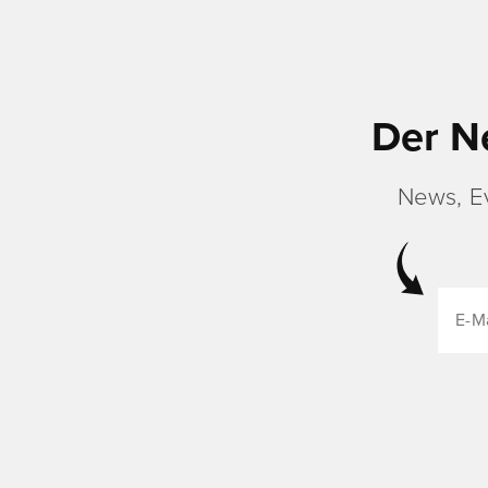
Der N
News, E