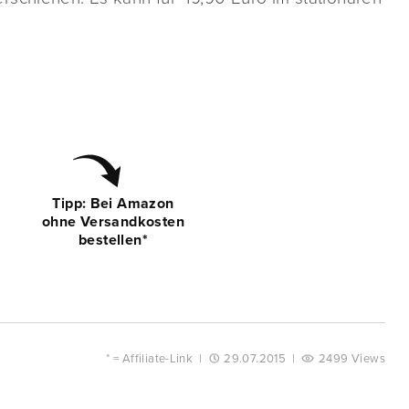
Tipp: Bei Amazon
ohne Versandkosten
bestellen*
* =
Affiliate-Link
|
29.07.2015
|
2499 Views