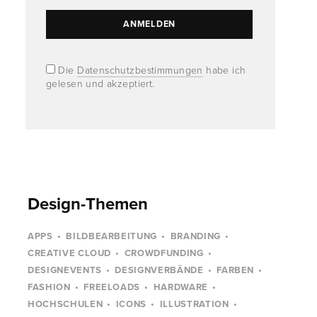
Die
Datenschutzbestimmungen
habe ich
gelesen und akzeptiert.
Design-Themen
APPS
BILDBEARBEITUNG
BRANDING
CREATIVE CLOUD
CROWDFUNDING
DESIGNEVENTS
DESIGNVERBÄNDE
FARBEN
FASHION
FREELOADS
HARDWARE
HOCHSCHULEN
ICONS
ILLUSTRATION